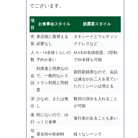
でございます。
項
お食事会スタイル
披露宴スタイル
目
衣
来店後に着替える
タキシードとウェディン
装
必要なし
グドレスなど
人
6～14名様くらいの
MAX40名様程度。2部制
数
予約が多い
で80名様も可能
列席者と同席なの
新郎新婦席なので、会話
会
で、一般的なレス
は減るがお二人を見てい
話
トラン利用と同程
ただくシーンは増える
度
演
少なめ、または無
数回の演出を入れること
出
し
が可能
進
特にないので、ゆ
進行表があることも多い
行
っくり食事
写
署名時や乾杯時
様々なシーンで
真