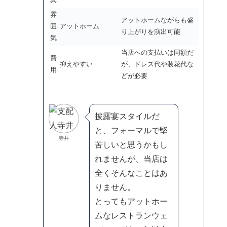
雰
アットホームながらも盛
囲
アットホーム
り上がりを演出可能
気
当店への支払いは同額だ
費
抑えやすい
が、ドレス代や装花代な
用
どが必要
披露宴スタイルだ
と、フォーマルで堅
寺井
苦しいと思うかもし
れませんが、当店は
全くそんなことはあ
りません。
とってもアットホー
ムなレストランウェ