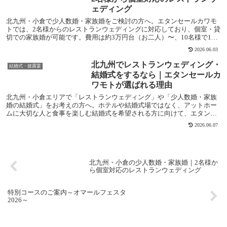
ェディング
北九州・小倉で少人数婚・家族婚をご検討の方へ。エタンセールカワモ
トでは、2名様からのレストランウェディングに対応しており、個室・貸
切での家族婚が可能です。費用は約3万円台（お二人）〜、10名様で16
万円台〜と、必要なものだけで無駄なく開催で...
2026.06.03
北九州でレストランウェディング・
結婚式・披露宴
結婚式をするなら｜エタンセールカ
ワモトが選ばれる理由
北九州・小倉エリアで「レストランウェディング」や「少人数婚・家族
婚の結婚式」をお考えの方へ。ホテルや結婚式場ではなく、アットホー
ムに大切な人と食事を楽しむ結婚式を希望される方に向けて、エタンセ
ールカワモトのウェディングをご紹介します。「大好...
2026.06.07
北九州・小倉の少人数婚・家族婚｜2名様か
ら個室対応のレストランウェディング
特別コースのご案内～オマールフェスタ
2026～