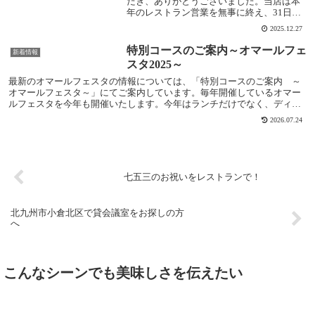
だき、ありがとうございました。当店は本
年のレストラン営業を無事に終え、31日お
届けのおせち料理の準備に励んでおりま
2025.12.27
す。2026年の営業は、1月6日（火）からで
ございます。1月にはタラバガニなどを使っ
特別コースのご案内～オマールフェ
新着情報
た新...
スタ2025～
最新のオマールフェスタの情報については、「特別コースのご案内 ～
オマールフェスタ～」にてご案内しています。毎年開催しているオマー
ルフェスタを今年も開催いたします。今年はランチだけでなく、ディナ
ーでもご用意可能。期間は 2025年7月2日〜7...
2026.07.24
七五三のお祝いをレストランで！
北九州市小倉北区で貸会議室をお探しの方
へ
こんなシーンでも美味しさを伝えたい