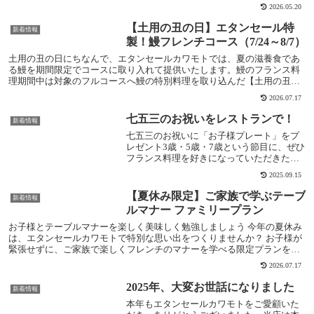
まれているかどうかで、予約日を決めてくださる...
2026.05.20
【土用の丑の日】エタンセール特
新着情報
製！鰻フレンチコース（7/24～8/7）
土用の丑の日にちなんで、エタンセールカワモトでは、夏の滋養食であ
る鰻を期間限定でコースに取り入れて提供いたします。鰻のフランス料
理期間中は対象のフルコースへ鰻の特別料理を取り込んだ【土用の丑の
日特別コース】へと変更いたします。ウナギのバルサ...
2026.07.17
七五三のお祝いをレストランで！
新着情報
七五三のお祝いに「お子様プレート」をプ
レゼント3歳・5歳・7歳という節目に、ぜひ
フランス料理を好きになっていただきたい
——そんな思いを込めて、当店では9月〜11
2025.09.15
月の期間限定で、七五三をお祝いされるお
子様に「お子様プレート」を無料プレゼン
【夏休み限定】ご家族で学ぶテーブ
新着情報
トい...
ルマナー ファミリープラン
お子様とテーブルマナーを楽しく美味しく勉強しましょう 今年の夏休み
は、エタンセールカワモトで特別な思い出をつくりませんか？ お子様が
緊張せずに、ご家族で楽しくフレンチのマナーを学べる限定プランをご
用意いたしました。 レストランでの体験をきっ...
2026.07.17
2025年、大変お世話になりました
新着情報
本年もエタンセールカワモトをご愛顧いた